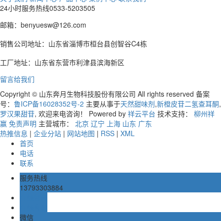
24小时服务热线
0533-5203505
邮箱：benyuesw@126.com
销售公司地址：山东省淄博市桓台县创智谷C4栋
工厂地址：山东省东营市利津县滨海新区
留言给我们
Copyright © 山东奔月生物科技股份有限公司 All rights reserved 备案
号：
鲁ICP备16028352号-2
主要从事于
天然甜味剂
,
新橙皮苷二氢查耳酮
,
罗汉果甜苷
, 欢迎来电咨询！
Powered by
祥云平台
技术支持：
柳州祥
赢
免责声明
主营城市：
北京
辽宁
上海
山东
广东
热推信息
|
企业分站
|
网站地图
|
RSS
|
XML
首页
电话
联系
服务热线
13793303884
在线留言
在线客服
微信