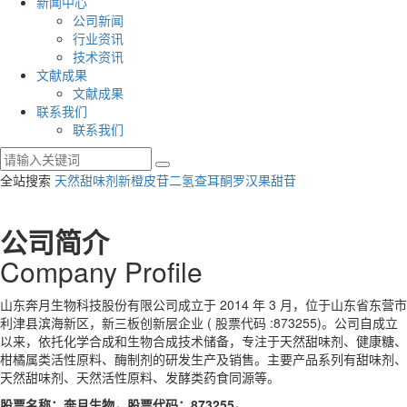
新闻中心
公司新闻
行业资讯
技术资讯
文献成果
文献成果
联系我们
联系我们
全站搜索
天然甜味剂
新橙皮苷二氢查耳酮
罗汉果甜苷
公司简介
C
o
mpany Pr
o
file
山东奔月生物科技股份有限公司成立于 2014 年 3 月，位于山东省东营市
利津县滨海新区，新三板创新层企业 ( 股票代码 :873255)。公司自成立
以来，依托化学合成和生物合成技术储备，专注于天然甜味剂、健康糖、
柑橘属类活性原料、酶制剂的研发生产及销售。主要产品系列有甜味剂、
天然甜味剂、天然活性原料、发酵类药食同源等。
股票名称：奔月生物，股票代码：873255。