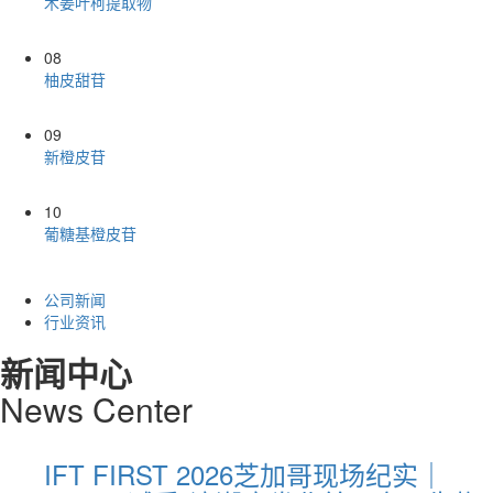
木姜叶柯提取物
08
柚皮甜苷
09
新橙皮苷
10
葡糖基橙皮苷
公司新闻
行业资讯
新闻中心
News
C
enter
斑马
IFT FIRST 2026芝加哥现场纪实｜