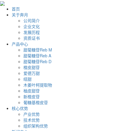
首页
关于奔月
公司简介
企业文化
发展历程
资质证书
产品中心
甜菊糖苷Reb M
甜菊糖苷Reb A
甜菊糖苷Reb D
橙皮甜苷
爱德万甜
纽甜
木姜叶柯提取物
柚皮甜苷
新橙皮苷
葡糖基橙皮苷
核心优势
产业优势
技术优势
组织架构优势